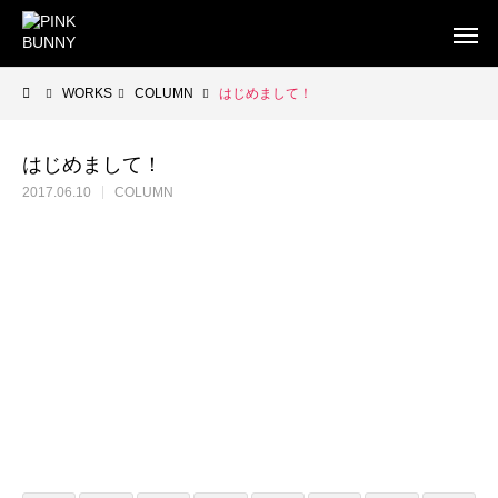
WORKS
COLUMN
はじめまして！
はじめまして！
2017.06.10
COLUMN
WEB
BUSINESS CARD
FLYE
WEB制作
WEB制作事例 ワントラック株式会社
WEB制作事例 オ
洗練されたWordPressテーマを使ったWEB制作