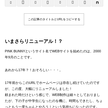
様
塾 様
2025.10.25
2025.10.24
この記事のタイトルとURLをコピーする
いまさらリニューアル！？
PINK BUNNYというサイト名でWEBサイトを始めたのは、2000
年9月のことです。
名刺制作事例 みちよ塾
名刺制作事例 PIN
あれから17年？！おそろしい・・・。
17年前からこのURLでホームページは存在し続けていたのです
2024.10.26
2024.10.26
が、この度、大幅にリニューアルしました！
頼まれた時だけという感じで、WEB制作は細々としておりまし
たが、下の子が中学生になったのを機に、時間もできたし、ちょ
っともう一度ちゃんとやろう！という気持ちになったのです。