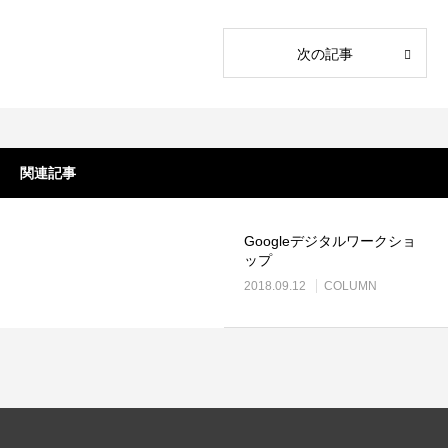
LINEリッチメニュー制作事例 そば さ
LINEリッチメニ
やか様
ラック株式会社様
次の記事
2024.01.24
2023.12.21
関連記事
Googleデジタルワークショ
ップ
2018.09.12
COLUMN
ステッカー制作事例 LEPONT様
ステッカー制作事
その３
その２
2021.10.31
2021.10.31