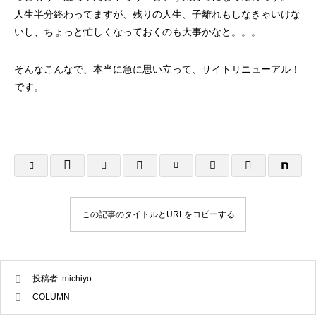
人生半分終わってますが、残りの人生、子離れもしなきゃいけな
いし、ちょっと忙しくなっておくのも大事かなと。。。
そんなこんなで、本当に急に思い立って、サイトリニューアル！
です。
A4フライヤー制作事例 LEPONT様
A４チラシ・A3
倉敷地域自立支援
2025.10.26
2025.10.24
この記事のタイトルとURLをコピーする
投稿者:
michiyo
COLUMN