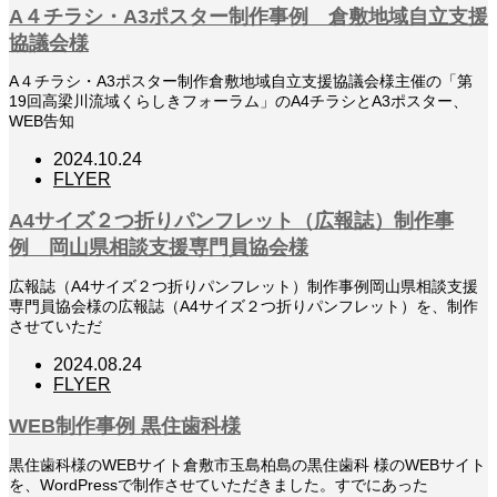
A４チラシ・A3ポスター制作事例 倉敷地域自立支援
協議会様
A４チラシ・A3ポスター制作倉敷地域自立支援協議会様主催の「第
19回高梁川流域くらしきフォーラム」のA4チラシとA3ポスター、
WEB告知
2024.10.24
FLYER
A4サイズ２つ折りパンフレット（広報誌）制作事
例 岡山県相談支援専門員協会様
広報誌（A4サイズ２つ折りパンフレット）制作事例岡山県相談支援
専門員協会様の広報誌（A4サイズ２つ折りパンフレット）を、制作
させていただ
2024.08.24
FLYER
WEB制作事例 黒住歯科様
黒住歯科様のWEBサイト倉敷市玉島柏島の黒住歯科 様のWEBサイト
を、WordPressで制作させていただきました。すでにあった