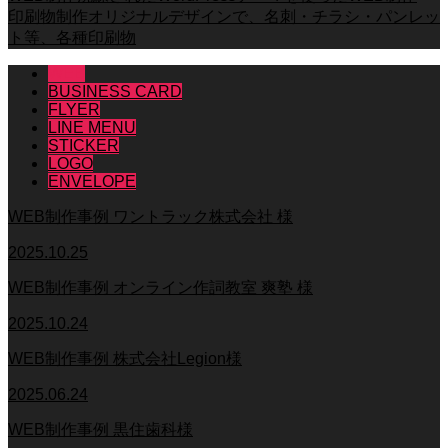
印刷物制作
オリジナルデザインで、名刺・チラシ・パンレッ
ト等、各種印刷物
WEB
BUSINESS CARD
FLYER
LINE MENU
STICKER
LOGO
ENVELOPE
WEB制作事例 ワントラック株式会社 様
2025.10.25
WEB制作事例 オンライン作詞教室 爽塾 様
2025.10.24
WEB制作事例 株式会社Legion様
2025.06.24
WEB制作事例 黒住歯科様