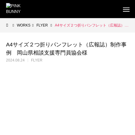
WORKS
FLYER
A4サイズ２つ折りパンフレット（広報誌）制作事例 岡山県相談支援専門員協会様
A4サイズ２つ折りパンフレット（広報誌）制作事
例 岡山県相談支援専門員協会様
WEB
BUSINESS CARD
FLYE
2024.08.24
FLYER
WEB制作
WEB制作事例 ワントラック株式会社
WEB制作事例 オ
洗練されたWordPressテーマを使ったWEB制作