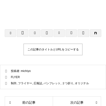
A4フライヤー制作事例 LEPONT様
A４チラシ・A3
倉敷地域自立支援
2025.10.26
2025.10.24
この記事のタイトルとURLをコピーする
投稿者:
michiyo
FLYER
制作
,
フライヤー
,
広報誌
,
パンフレット
,
２つ折り
,
オリジナル
前の記事
次の記事