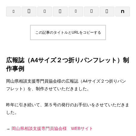
様
塾 様
2025.10.25
2025.10.24
この記事のタイトルとURLをコピーする
広報誌（A4サイズ２つ折りパンフレット）制
作事例
岡山県相談支援専門員協会様の広報誌（A4サイズ２つ折りパン
名刺制作事例 みちよ塾
名刺制作事例 PIN
フレット）を、制作させていただきました。
2024.10.26
2024.10.26
昨年に引き続いて、第５号の発行のお手伝いをさせていただきま
した。
→
岡山県相談支援専門員協会様 WEBサイト