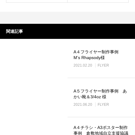
LINEリッチメニュー制作事例 そば さ
LINEリッチメニ
やか様
ラック株式会社様
2024.01.24
2023.12.21
関連記事
A４フライヤー制作事例
M’s Rhapsody様
2021.02.20
FLYER
A５フライヤー制作事例 あ
ステッカー制作事例 LEPONT様
ステッカー制作事
かい靴＆3/4oz 様
2021.06.20
FLYER
その３
その２
2021.10.31
2021.10.31
A４チラシ・A3ポスター制作
事例 倉敷地域自立支援協議