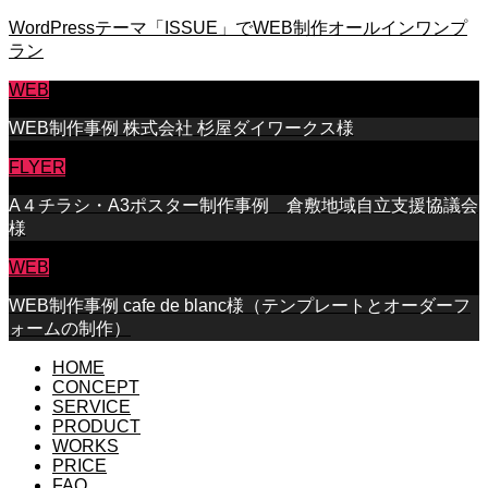
WordPressテーマ「ISSUE」でWEB制作オールインワンプ
ラン
WEB
WEB制作事例 株式会社 杉屋ダイワークス様
FLYER
A４チラシ・A3ポスター制作事例 倉敷地域自立支援協議会
様
WEB
WEB制作事例 cafe de blanc様（テンプレートとオーダーフ
ォームの制作）
HOME
CONCEPT
SERVICE
PRODUCT
WORKS
PRICE
FAQ