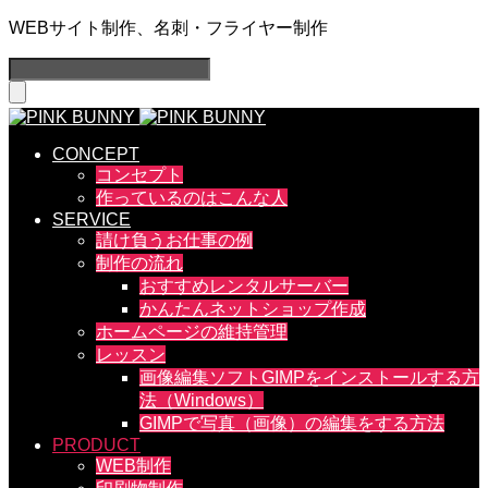
WEBサイト制作、名刺・フライヤー制作
CONCEPT
コンセプト
作っているのはこんな人
SERVICE
請け負うお仕事の例
制作の流れ
おすすめレンタルサーバー
かんたんネットショップ作成
ホームページの維持管理
レッスン
画像編集ソフトGIMPをインストールする方
法（Windows）
GIMPで写真（画像）の編集をする方法
PRODUCT
WEB制作