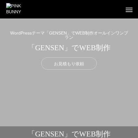
WordPressテーマ「GENSEN」でWEB制作オールインワンプ
ラン
「GENSEN」でWEB制作
WEB
BUSINESS CARD
FLYE
お見積もり依頼
WEB制作
WEB制作事例 ワントラック株式会社
WEB制作事例 オ
「GENSEN」でWEB制作
洗練されたWordPressテーマを使ったWEB制作