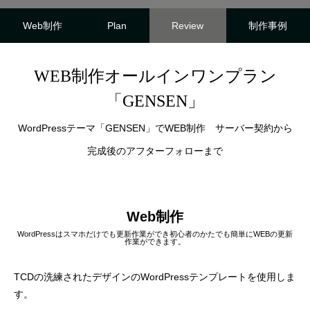
様
塾 様
2025.10.25
2025.10.24
Web制作
Plan
Review
制作事例
WEB制作オールインワンプラン
「GENSEN」
WordPressテーマ「GENSEN」でWEB制作 サーバー契約から
完成後のアフターフォローまで
名刺制作事例 みちよ塾
名刺制作事例 PIN
Web制作
WordPressはスマホだけでも更新作業ができ初心者のかたでも簡単にWEBの更新
2024.10.26
2024.10.26
作業ができます。
TCDの洗練されたデザインのWordPressテンプレートを使用しま
す。