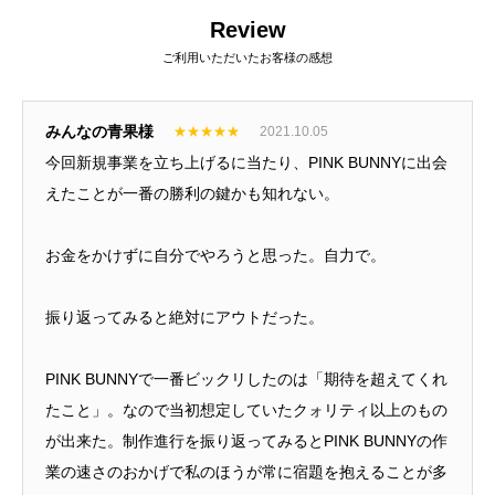
Review
角２封筒制作事例 山本会計事務所
ご利用いただいたお客様の感想
様
2021.04.07
みんなの青果様
★
★
★
★
★
2021.10.05
今回新規事業を立ち上げるに当たり、PINK BUNNYに出会
えたことが一番の勝利の鍵かも知れない。
お金をかけずに自分でやろうと思った。自力で。
振り返ってみると絶対にアウトだった。
PINK BUNNYで一番ビックリしたのは「期待を超えてくれ
たこと」。なので当初想定していたクォリティ以上のもの
が出来た。制作進行を振り返ってみるとPINK BUNNYの作
業の速さのおかげで私のほうが常に宿題を抱えることが多