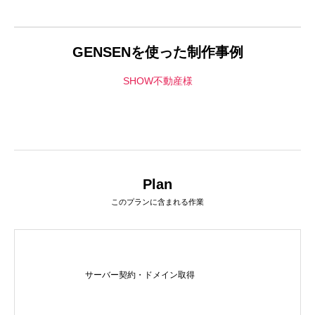
LINEリッチメニュー制作事例 そば さ
LINEリッチメニ
やか様
ラック株式会社様
2024.01.24
2023.12.21
GENSENを使った制作事例
SHOW不動産様
Plan
このプランに含まれる作業
ステッカー制作事例 LEPONT様
ステッカー制作事
その３
その２
2021.10.31
2021.10.31
サーバー契約・ドメイン取得