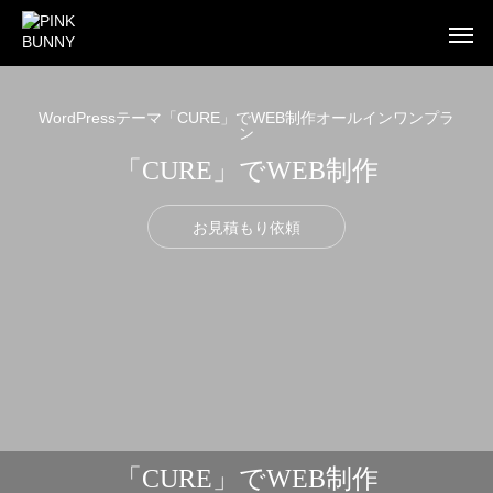
WordPressテーマ「CURE」でWEB制作オールインワンプラ
ン
「CURE」でWEB制作
WEB
BUSINESS CARD
FLYE
お見積もり依頼
WEB制作
WEB制作事例 ワントラック株式会社
WEB制作事例 オ
「CURE」でWEB制作
洗練されたWordPressテーマを使ったWEB制作