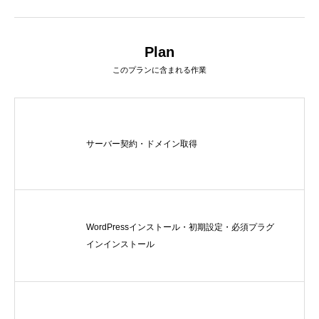
LINEリッチメニュー制作事例 そば さ
LINEリッチメニ
やか様
ラック株式会社様
2024.01.24
2023.12.21
Plan
このプランに含まれる作業
サーバー契約・ドメイン取得
ステッカー制作事例 LEPONT様
ステッカー制作事
WordPressインストール・初期設定・必須プラグ
インインストール
その３
その２
2021.10.31
2021.10.31