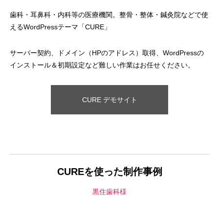
歯科・耳鼻科・内科等の医療機関。整骨・整体・鍼灸院などで使
えるWordPressテーマ「CURE」
サーバー契約、ドメイン（HPのアドレス）取得、WordPressの
インストール＆初期設定など難しい作業はお任せください。
A4フライヤー制作事例 LEPONT様
A４チラシ・A3
倉敷地域自立支援
CURE デモサイト
2025.10.26
2025.10.24
CUREを使った制作事例
黒住歯科様