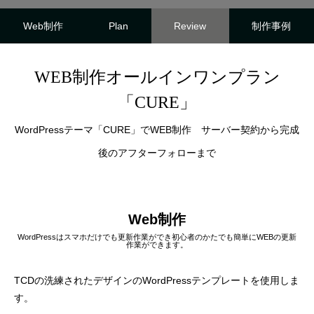
様
塾 様
2025.10.25
2025.10.24
Web制作
Plan
Review
制作事例
WEB制作オールインワンプラン
「CURE」
WordPressテーマ「CURE」でWEB制作 サーバー契約から完成
後のアフターフォローまで
名刺制作事例 みちよ塾
名刺制作事例 PIN
Web制作
WordPressはスマホだけでも更新作業ができ初心者のかたでも簡単にWEBの更新
2024.10.26
2024.10.26
作業ができます。
TCDの洗練されたデザインのWordPressテンプレートを使用しま
す。