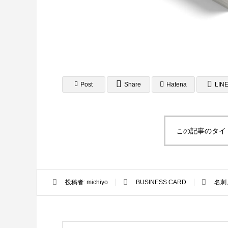
Post
Share
Hatena
LIN
ロゴ制作事例 優栄ホーム 様
ロゴ制作事
2022.11.03
2021.10.3
この記事のタイ
投稿者:
michiyo
BUSINESS CARD
名刺