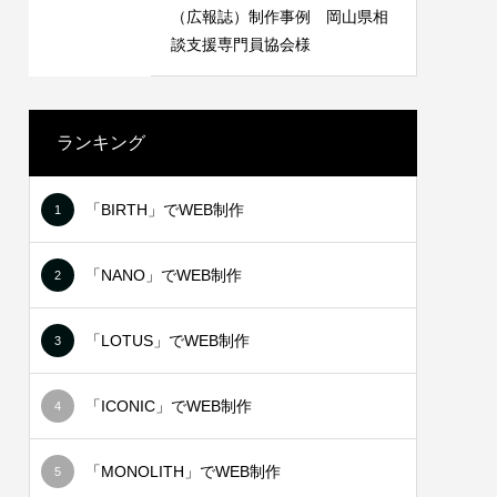
 長崎県
LINEリッチメニュー制作事例 みちよ
（広報誌）制作事例 岡山県相
塾
談支援専門員協会様
2021.06.18
ランキング
「BIRTH」でWEB制作
1
「NANO」でWEB制作
2
「LOTUS」でWEB制作
3
NT様
ステッカー制作事例 BIVIO 様
「ICONIC」でWEB制作
4
2021.10.03
「MONOLITH」でWEB制作
5