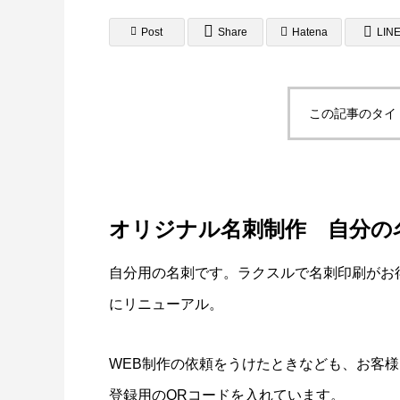
Post
Share
Hatena
LIN
この記事のタイ
A4フライヤー制作事例 LEPONT様
A４チ
倉敷地
2025.10.26
2025.10.2
オリジナル名刺制作 自分の
自分用の名刺です。ラクスルで名刺印刷がお
にリニューアル。
WEB制作の依頼をうけたときなども、お客様と
登録用のQRコードを入れています。