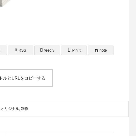
E
RSS
feedly
Pin it
note
例 Exterior 萩 -shu- 様
ロゴ制作事例 LEPONT様
0
2021.10.27
トルとURLをコピーする
WordPressテーマ「UNIQUE」でWEB制作オ
ールインワンプラン
,
オリジナル
,
制作