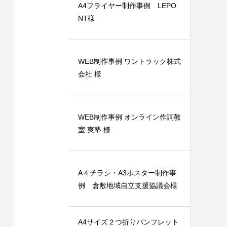
A4フライヤー制作事例 LEPO
NT様
WEB制作事例 ワントラック株式
会社 様
ット（広
A4フライヤー制作事例 LEPONT様
支援専
2024.12.24
WEB制作事例 オンライン作詞教
室 爽塾 様
A４チラシ・A3ポスター制作事
例 倉敷地域自立支援協議会様
A4サイズ２つ折りパンフレット