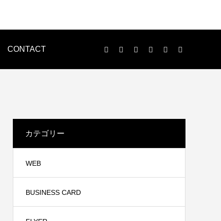
CONTACT
LOGO
ENVELOPE
カテゴリー
WEB
BUSINESS CARD
印刷物制作
n様
WEB制作事例 黒住歯科様
ンで、名刺・チラシ・パンレット等、各種印刷物