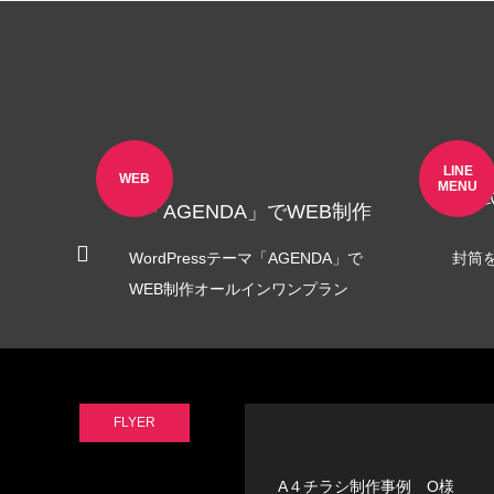
LINE
WEB
MENU
公式
B制作
「AGENDA」でWEB制作
E」で
WordPressテーマ「AGENDA」で
封筒
ラン
WEB制作オールインワンプラン
FLYER
A４チラシ制作事例 O様