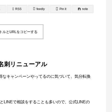
E
RSS
feedly
Pin it
note
トルとURLをコピーする
ラシ・A3ポスター制作事例
A4サイズ２つ折りパンフレ
域自立支援協議会様
報誌）制作事例 岡山県相談
4
2025.08.24
門員協会様
名刺リニューアル
得なキャンペーンやってるのに気づいて、気分転換
LINEで相談をすることも多いので、公式LINEの