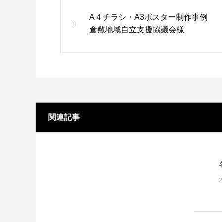
A４チラシ・A3ポスター制作事例
角２封筒制作事例 山本会計事務所
倉敷地域自立支援協議会様
様
2021.04.07
関連記事