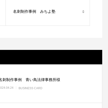
名刺制作事例 みちよ塾
A4サイズ２つ折りパンフレット（広報誌
制作事例 岡山県相談支援専門員協会様
名刺制作事例 青い鳥法律事務所様
2024.04.24
BUSINESS CARD