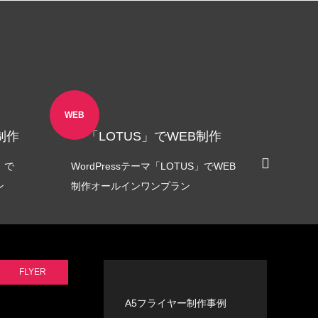
WEB
POSTER
制作
「LOTUS」でWEB制作
」で
WordPressテーマ「LOTUS」でWEB
屋外用
ン
制作オールインワンプラン
ジナル
FLYER
A5フライヤー制作事例