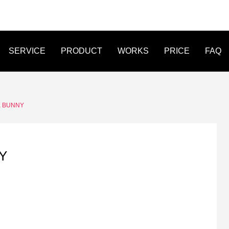
SERVICE
PRODUCT
WORKS
PRICE
FAQ
FLYER
LINE MENU
STICKER
 BUNNY
Y
作事例 オンライン作詞教室 爽
WEB制作事例 株式会社Legio
たWEB制作
オリジナルデザイ