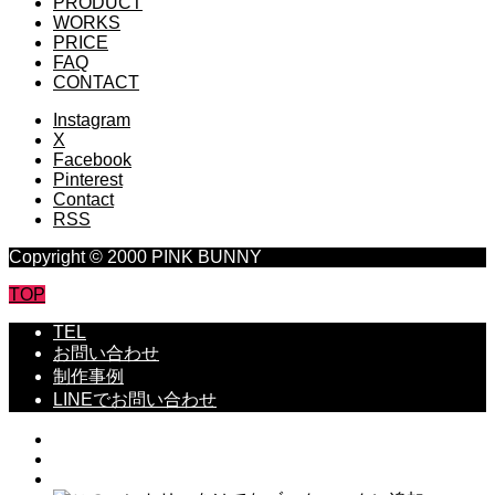
PRODUCT
WORKS
PRICE
FAQ
CONTACT
Instagram
X
Facebook
Pinterest
Contact
RSS
Copyright © 2000 PINK BUNNY
TOP
TEL
お問い合わせ
制作事例
LINEでお問い合わせ