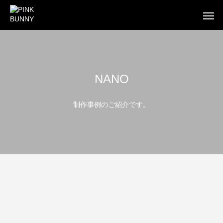
NANO
WEB
BUSINESS CARD
FLYE
制作事例のご紹介です。
WEB制作
WEB制作事例 ワントラック株式会社
WEB制作事例 オ
洗練されたWordPressテーマを使ったWEB制作