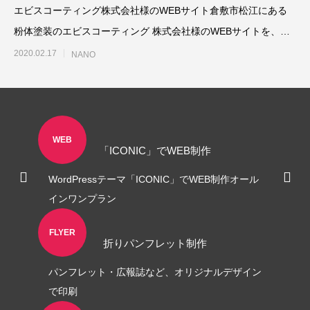
エビスコーティング株式会社様のWEBサイト倉敷市松江にある
粉体塗装のエビスコーティング 株式会社様のWEBサイトを、
WordPressで
2020.02.17
NANO
A4フライヤー制作事例 LEPONT様
A４チラシ・A3
倉敷地域自立支援
WEB
2025.10.26
2025.10.24
「ICONIC」でWEB制作
WordPressテーマ「ICONIC」でWEB制作オール
インワンプラン
FLYER
折りパンフレット制作
パンフレット・広報誌など、オリジナルデザイン
で印刷