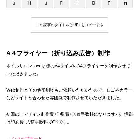
様
塾 様
2025.10.25
2025.10.24
この記事のタイトルとURLをコピーする
A４フライヤー（折り込み広告）制作
ネイルサロン lovely 様のA4サイズのA4フライヤーを制作させて
いただきました。
名刺制作事例 みちよ塾
名刺制作事例 PIN
Web制作とその他印刷物もご依頼いただいたので、ロゴやカラー
などサイトと合わせた雰囲気で制作させていただきました。
2024.10.26
2024.10.26
初回は、デザイン制作費+印刷費+入稿手数料になりますが、増刷
は印刷費+入稿手数料でOKです。
→
ショップカード