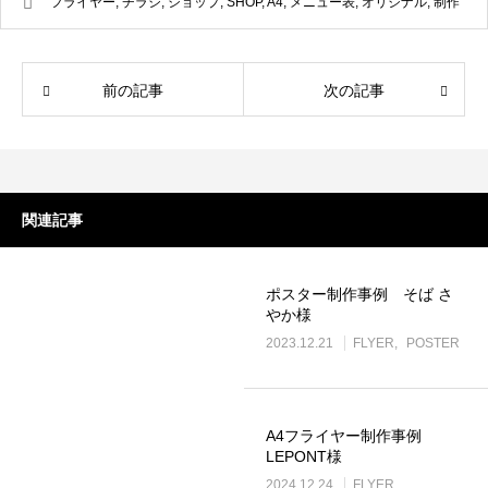
フライヤー
,
チラシ
,
ショップ
,
SHOP
,
A4
,
メニュー表
,
オリジナル
,
制作
LINEリッチメニュー制作事例 そば さ
LINEリッチメニ
やか様
ラック株式会社様
2024.01.24
2023.12.21
前の記事
次の記事
関連記事
ポスター制作事例 そば さ
やか様
2023.12.21
FLYER
POSTER
ステッカー制作事例 LEPONT様
ステッカー制作事
その３
その２
2021.10.31
2021.10.31
A4フライヤー制作事例
LEPONT様
2024.12.24
FLYER