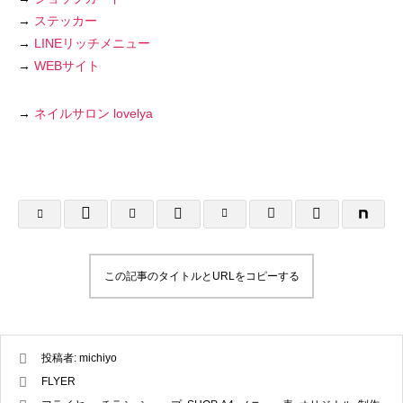
→
ステッカー
→
LINEリッチメニュー
→
WEBサイト
→
ネイルサロン lovelya
A4フライヤー制作事例 LEPONT様
A４チラシ・A3
倉敷地域自立支援
2025.10.26
2025.10.24
この記事のタイトルとURLをコピーする
投稿者:
michiyo
FLYER