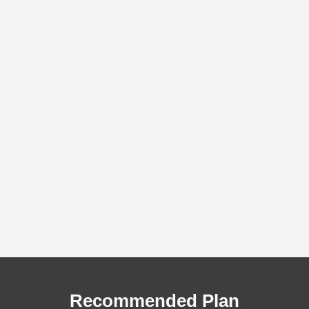
ラシ・A3ポスター制作事例
A4サイズ２つ折りパンフレ
域自立支援協議会様
報誌）制作事例 岡山県相談
4
2025.08.24
門員協会様
Recommended Plan