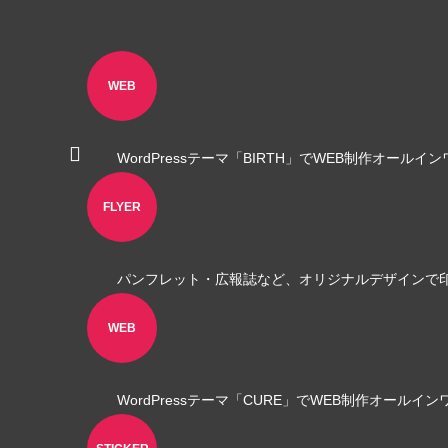
LINEリッチメニュー制作事例 そば さ
LINE
やか様
ラック
2024.01.24
2023.12.2
WEB
WordPressテーマ「BIRTH」でWEB制作オールイ
FLYER
パンフレット・広報誌など、オリジナルデザインで
ステッカー制作事例 LEPONT様
ステッ
WEB
その３
その２
2021.10.31
2021.10.3
WordPressテーマ「CURE」でWEB制作オールイ