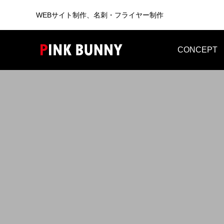
WEBサイト制作、名刺・フライヤー制作
CONCEPT
WEB
BUSINESS CARD
WEB制作
WEB制作事例 ワントラック株式会社
WEB制
洗練されたWordPressテーマを使っ