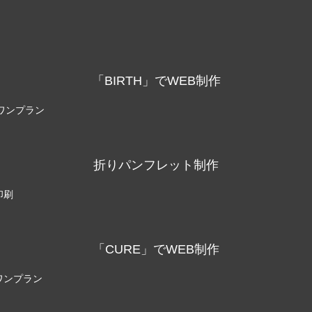
リッチメニュー制作事例 ワント
LINEリッチメニュー制作事例
株式会社様
相談支援専門員協会様
1
2022.11.03
「BIRTH」でWEB制作
ンワンプラン
折りパンフレット制作
印刷
カー制作事例 LEPONT様
ステッカー制作事例 LEPO
「CURE」でWEB制作
1
2021.10.31
ンワンプラン