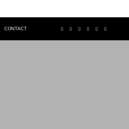
CONTACT
LOGO
ENVELOPE
印刷物制作
n様
WEB制作事例 黒住歯科様
ンで、名刺・チラシ・パンレット等、各種印刷物