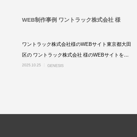
WEB制作事例 ワントラック株式会社 様
ワントラック株式会社様のWEBサイト東京都大田
A4フライヤー制作事例 LEPONT様
A４チ
倉敷地
区の ワントラック株式会社 様のWEBサイトを、
2025.10.26
2025.10.2
WordPressで制作させていただきまし
2025.10.25
GENESIS