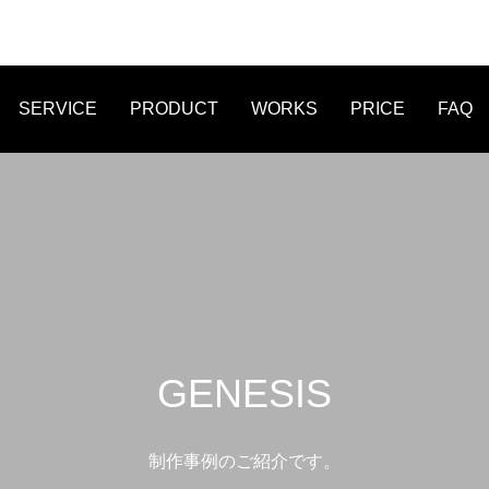
SERVICE
PRODUCT
WORKS
PRICE
FAQ
FLYER
LINE MENU
STICKER
GENESIS
制作事例のご紹介です。
作事例 オンライン作詞教室 爽
WEB制作事例 株式会社Legio
たWEB制作
オリジナルデザイ