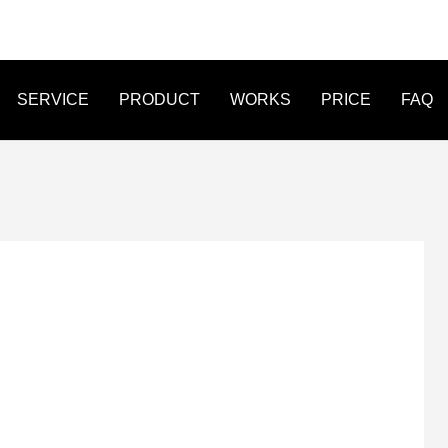
SERVICE
PRODUCT
WORKS
PRICE
FAQ
FLYER
LINE MENU
STICKER
作事例 オンライン作詞教室 爽
WEB制作事例 株式会社Legio
たWEB制作
オリジナルデザイ