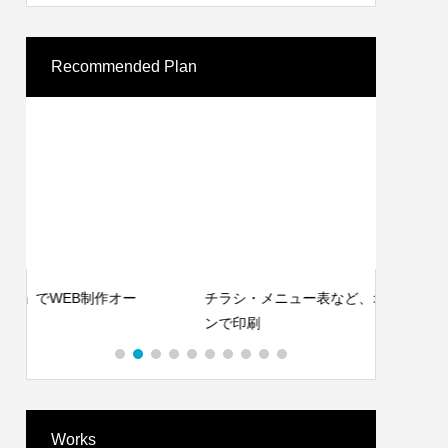
Recommended Plan
チラシ・メニュー表など、オリジナルデザイ
Word
ンで印刷
ルイン
Works