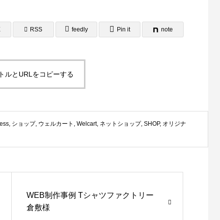
E
RSS
feedly
Pin it
note
トルとURLをコピーする
ess
,
ショップ
,
ウェルカート
,
Welcart
,
ネットショップ
,
SHOP
,
オリジナ
WEB制作事例 Tシャツファクトリー
倉敷様