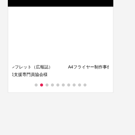
）
A4フライヤー制作事例 LEPONT様
ショップカ