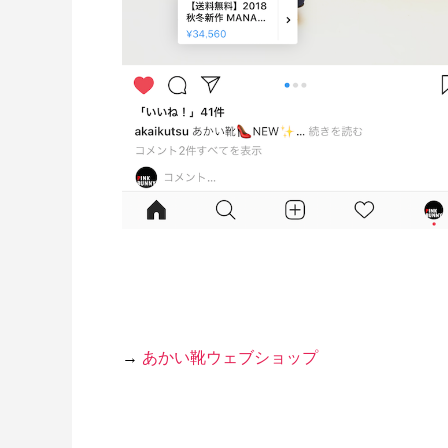
角２封筒制作事例 山本会計事務所
様
2021.04.07
WEB制作事例 3/4
ス）様
→
あかい靴ウェブショップ