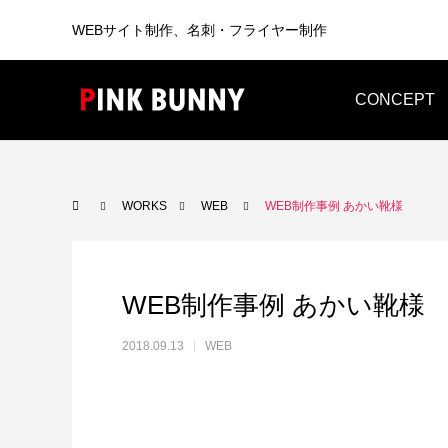
WEBサイト制作、名刺・フライヤー制作
CONCEPT
WEB
BUSINESS CARD
WORKS
WEB
WEB制作事例 あかい靴様
WEB制作事例 あかい靴様
2018.09.13
WEB
WEB制作
WEB制作事例 ワントラック株式会社
WEB制
洗練されたWordPressテーマを使っ