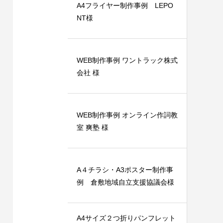
A4フライヤー制作事例 LEPO
NT様
WEB制作事例 ワントラック株式
会社 様
ット（広
A4フライヤー制作事例 LEPONT様
支援専
2024.12.24
WEB制作事例 オンライン作詞教
室 爽塾 様
A４チラシ・A3ポスター制作事
例 倉敷地域自立支援協議会様
A4サイズ２つ折りパンフレット