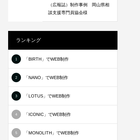
 長崎県
LINEリッチメニュー制作事例 みちよ
（広報誌）制作事例 岡山県相
塾
談支援専門員協会様
2021.06.18
ランキング
「BIRTH」でWEB制作
1
「NANO」でWEB制作
2
「LOTUS」でWEB制作
3
NT様
ステッカー制作事例 BIVIO 様
「ICONIC」でWEB制作
4
2021.10.03
「MONOLITH」でWEB制作
5