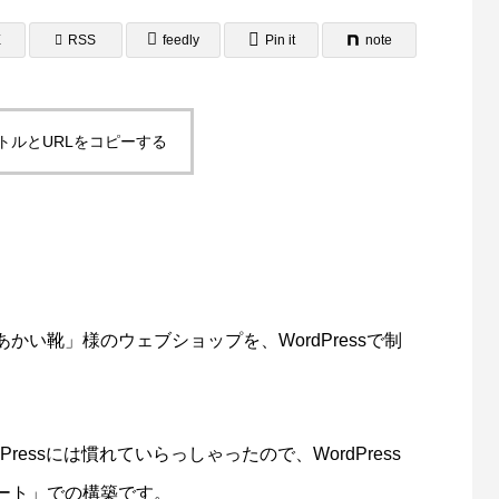
E
RSS
feedly
Pin it
note
トルとURLをコピーする
ラシ・A3ポスター制作事例
A4サイズ２つ折りパンフレ
域自立支援協議会様
報誌）制作事例 岡山県相談
4
2025.08.24
門員協会様
い靴」様のウェブショップを、WordPressで制
ressには慣れていらっしゃったので、WordPress
ート」での構築です。