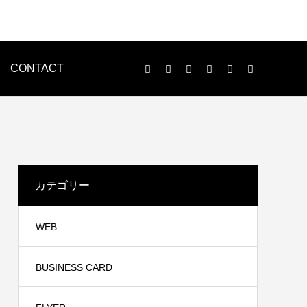
CONTACT
LOGO
ENVELOPE
カテゴリー
WEB
BUSINESS CARD
印刷物制作
n様
WEB制作事例 黒住歯科様
ンで、名刺・チラシ・パンレット等、各種印刷物