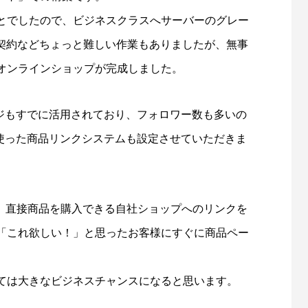
リッチメニュー制作事例 ワント
LINEリッチメニュー制作事例
とでしたので、ビジネスクラスへサーバーのグレー
株式会社様
相談支援専門員協会様
の契約などちょっと難しい作業もありましたが、無事
1
2022.11.03
オンラインショップが完成しました。
ネスページもすでに活用されており、フォロワー数も多いの
ページを使った商品リンクシステムも設定させていただきま
写真に、直接商品を購入できる自社ショップへのリンクを
カー制作事例 LEPONT様
ステッカー制作事例 LEPO
「これ欲しい！」と思ったお客様にすぐに商品ペー
1
2021.10.31
ては大きなビジネスチャンスになると思います。