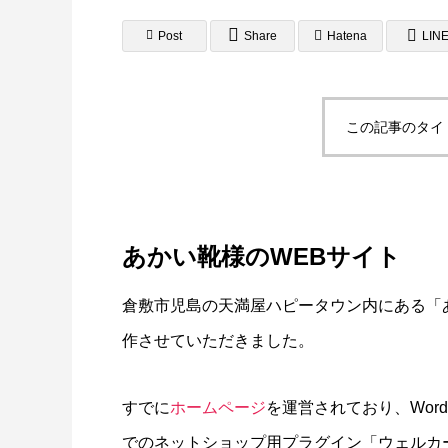
Post
Share
Hatena
LIN
この記事のタイ
A4フライヤー制作事例 LEPONT様
A４チ
倉敷地
2025.10.26
2025.10.2
あかい靴様のWEBサイト
倉敷市児島の天満屋ハピータウン内にある「あか
作させていただきました。
すでに
ホームページ
を運営されており、WordP
でのネットショップ用プラグイン「ウェルカ