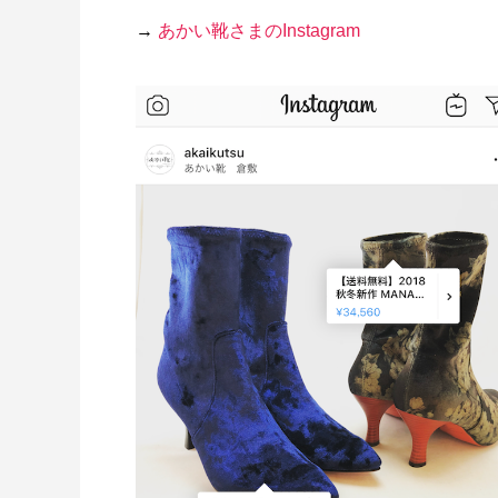
→
あかい靴さまのInstagram
ロゴ制作事例 優栄ホーム 様
ロゴ制作事
2022.11.03
2021.10.3
WordPressテーマ「ANTHE
ールインワンプラン