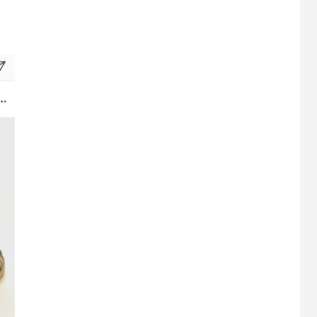
例 Exterior 萩 -shu- 様
ロゴ制作事例 LEPONT様
0
2021.10.27
M」でWEB制作オ
WordPressテーマ「Switch」でWEB制作オー
ルインワンプラン