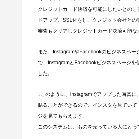
LINEリッチメニュー制作事例 そば さ
LINE
クレジットカード決済を可能にしたいとのこ
やか様
ラック
ドアップ、SSL化をし、クレジット会社と
2024.01.24
2023.12.2
審査もクリアしクレジットカード決済可能な
また、InstagramやFacebookのビジ
で、InstagramとFacebookビジネス
した。
↓このように、Instagramでアップした
ステッカー制作事例 LEPONT様
ステッ
貼ることができるので、インスタを見ていて
その３
その２
ジを見てもらえます。
2021.10.31
2021.10.3
このシステムは、ものを売っている人にとっ