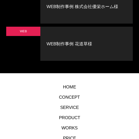
WEB制作事例 株式会社優栄ホーム様
角２封筒制作事例 山本会計事務所
様
2021.04.07
WEB
WEB制作事例 花道草様
HOME
CONCEPT
SERVICE
PRODUCT
WORKS
PRICE