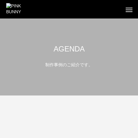
AGENDA
WEB
BUSINESS CARD
FLYE
制作事例のご紹介です。
WEB制作
WEB制作事例 ワントラック株式会社
WEB制作事例 オ
洗練されたWordPressテーマを使ったWEB制作