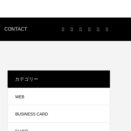
CONTACT
LOGO
ENVELOPE
カテゴリー
WEB
BUSINESS CARD
印刷物制作
n様
WEB制作事例 黒住歯科様
ンで、名刺・チラシ・パンレット等、各種印刷物