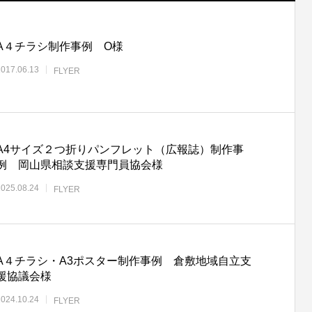
A４チラシ制作事例 O様
2017.06.13
FLYER
A4サイズ２つ折りパンフレット（広報誌）制作事
ステッカー制作事例 LEPONT様 その
例 岡山県相談支援専門員協会様
2025.08.24
FLYER
A４チラシ・A3ポスター制作事例 倉敷地域自立支
援協議会様
2024.10.24
FLYER