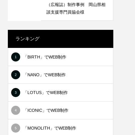
 長崎県
LINEリッチメニュー制作事例 みちよ
（広報誌）制作事例 岡山県相
塾
談支援専門員協会様
2021.06.18
ランキング
「BIRTH」でWEB制作
1
「NANO」でWEB制作
2
「LOTUS」でWEB制作
3
NT様
ステッカー制作事例 BIVIO 様
「ICONIC」でWEB制作
4
2021.10.03
「MONOLITH」でWEB制作
5