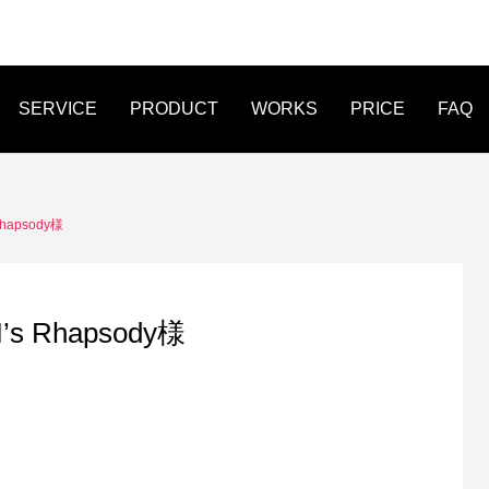
SERVICE
PRODUCT
WORKS
PRICE
FAQ
FLYER
LINE MENU
STICKER
apsody様
Rhapsody様
作事例 オンライン作詞教室 爽
WEB制作事例 株式会社Legio
たWEB制作
オリジナルデザイ