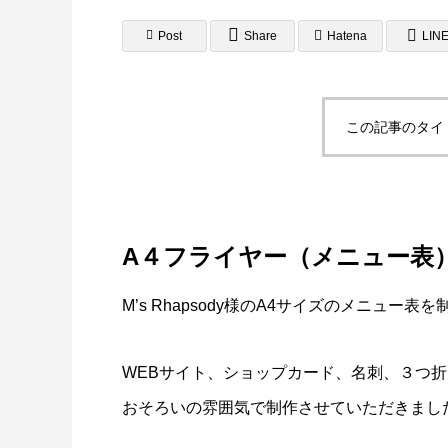
Post
Share
Hatena
LIN
この記事のタイ
A4フライヤー制作事例 LEPONT様
A４チ
倉敷地
2025.10.26
2025.10.2
A４フライヤー（メニュー表
M’s Rhapsody様のA4サイズのメニュー
WEBサイト、ショップカード、名刺、３つ
おそろいの雰囲気で制作させていただきまし