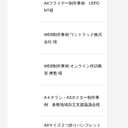
A4フライヤー制作事例 LEPO
NT様
WEB制作事例 ワントラック株式
会社 様
ット（広
A4フライヤー制作事例 LEPONT様
支援専
2024.12.24
WEB制作事例 オンライン作詞教
室 爽塾 様
A４チラシ・A3ポスター制作事
例 倉敷地域自立支援協議会様
A4サイズ２つ折りパンフレット