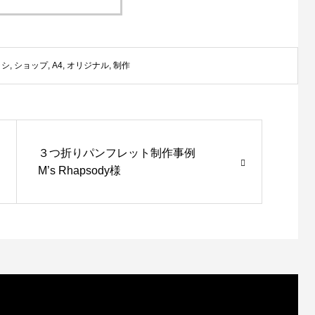
ラシ
,
ショップ
,
A4
,
オリジナル
,
制作
例 Exterior 萩 -shu- 様
ロゴ制作事例 LEPONT様
３つ折りパンフレット制作事例
0
2021.10.27
M’s Rhapsody様
WordPressテーマ「BIRTH」でWEB制作オー
ルインワンプラン