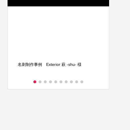
３
名刺制作事例 Exterior 萩 -shu- 様
A４チラシ