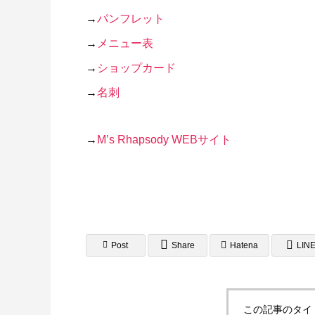
LINEリッチメニュー制作事例 そば さ
LINE
→
パンフレット
やか様
ラック
→
メニュー表
2024.01.24
2023.12.2
→
ショップカード
→
名刺
→
M’s Rhapsody WEBサイト
ステッカー制作事例 LEPONT様
ステッ
その３
その２
Post
Share
Hatena
LIN
2021.10.31
2021.10.3
この記事のタイ