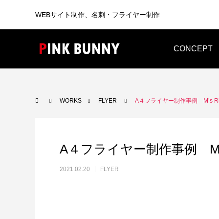
WEBサイト制作、名刺・フライヤー制作
CONCEPT
WEB
BUSINESS CARD
WORKS
FLYER
A４フライヤー制作事例 M’s Rh
A４フライヤー制作事例 M’s 
2021.02.20
FLYER
WEB制作
WEB制作事例 ワントラック株式会社
WEB制
洗練されたWordPressテーマを使っ