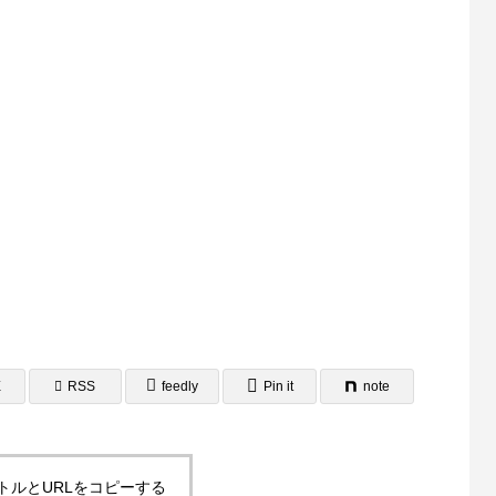
リッチメニュー制作事例 ワント
LINEリッチメニュー制作事例
株式会社様
相談支援専門員協会様
1
2022.11.03
カー制作事例 LEPONT様
ステッカー制作事例 LEPO
E
RSS
feedly
Pin it
note
1
2021.10.31
トルとURLをコピーする