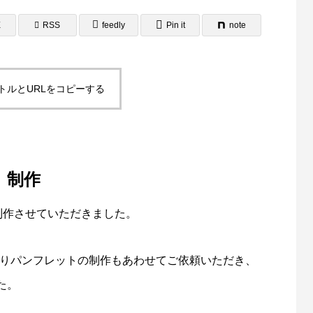
E
RSS
feedly
Pin it
note
トルとURLをコピーする
ラシ・A3ポスター制作事例
A4サイズ２つ折りパンフレ
域自立支援協議会様
報誌）制作事例 岡山県相談
4
2025.08.24
門員協会様
）制作
表を制作させていただきました。
折りパンフレットの制作もあわせてご依頼いただき、
た。