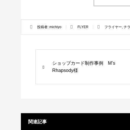
投稿者:
michiyo
FLYER
フライヤー
,
チ
ロゴ制作事例 優栄ホーム 様
ロゴ制作事
ショップカード制作事例 M’s
2022.11.03
2021.10.3
Rhapsody様
関連記事