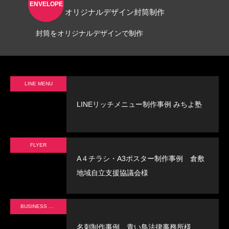
ENVELOPE
オリジナルデザイン封筒制作
角２封筒制作事例 山本会計事務所
封筒をオリジナルデザインで制作
様
2021.04.07
LINE MENU
LINEリッチメニュー制作事例 みちよ塾
FLYER
A４チラシ・A3ポスター制作事例 倉敷
地域自立支援協議会様
BUSINESS CARD
名刺制作事例 青い鳥法律事務所様