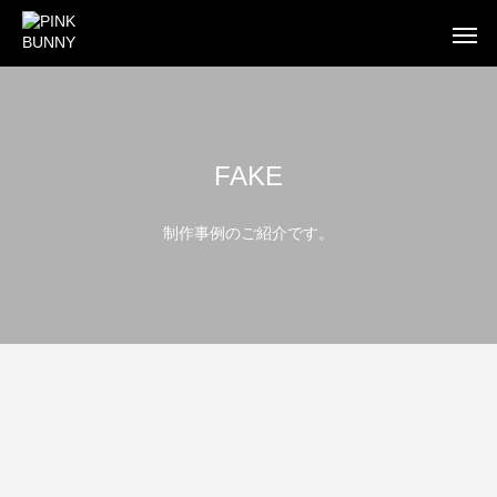
FAKE
WEB
BUSINESS CARD
FLYE
制作事例のご紹介です。
WEB制作
WEB制作事例 ワントラック株式会社
WEB制作事例 オ
洗練されたWordPressテーマを使ったWEB制作