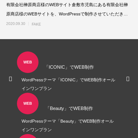
有限会社榊原商店様のWEBサイト倉敷市児島にある有限会社榊
原商店様のWEBサイトを、WordPressで制作させていただきま
した。
2020.09.30
FAKE
A4フライヤー制作事例 LEPONT様
A４チラシ・A3
倉敷地域自立支援
WEB
2025.10.26
2025.10.24
「ICONIC」でWEB制作
WordPressテーマ「ICONIC」でWEB制作オール
インワンプラン
WEB
「Beauty」でWEB制作
WordPressテーマ「Beauty」でWEB制作オール
インワンプラン