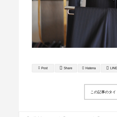
角２封筒制作事例 山本会計事務所
様
2021.04.07
LINEリッチメニュー制
Post
Share
Hatena
LIN
この記事のタイ