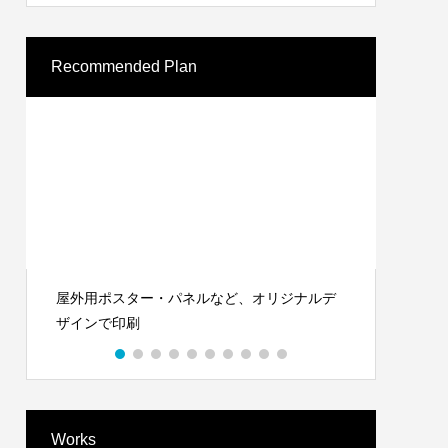
Recommended Plan
WordPressテーマ「AGENDA」でWEB制作オ
封筒を
ールインワンプラン
Works