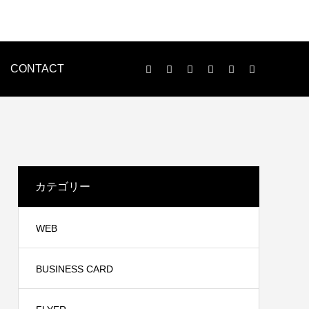
CONTACT
LOGO
ENVELOPE
カテゴリー
WEB
BUSINESS CARD
印刷物制作
n様
WEB制作事例 黒住歯科様
ンで、名刺・チラシ・パンレット等、各種印刷物