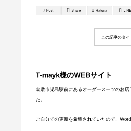
Post
Share
Hatena
LIN
この記事のタイ
A4フライヤー制作事例 LEPONT様
A４チ
倉敷地
2025.10.26
2025.10.2
T-mayk様のWEBサイト
倉敷市児島駅前にあるオーダースーツのお店 T
た。
ご自分での更新を希望されていたので、WordP