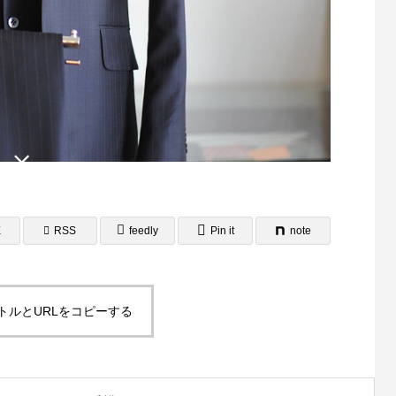
作事例 PINK BUNNY
WEB制作事例 ワントラック株式会社 様
E
RSS
feedly
Pin it
note
トルとURLをコピーする