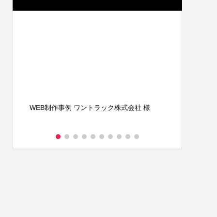
A４チラシ・A3ポスター制作事例 倉敷地域
A４チラシ
自立支援協議会様
自立支援