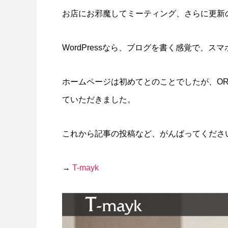
LINEリッチメニュー制作事例 そば さ
LINE
お店にお邪魔してミーティング、さらに更新
やか様
ラック
2024.01.24
2023.12.2
WordPressなら、ブログを書く感覚で、
ホームページは初めてとのことでしたが、OR
ていただきました。
これから記事の投稿など、がんばってくださ
ステッカー制作事例 LEPONT様
ステッ
→
T-mayk
その３
その２
2021.10.31
2021.10.3