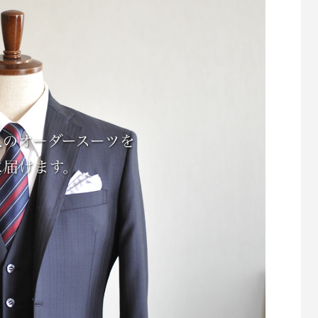
例 Exterior 萩 -shu- 様
ロゴ制作事例 LEPONT様
0
2021.10.27
TH」でWEB制作
屋外用ポスター・パネルなど、オリジナルデ
ザインで印刷