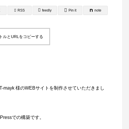
E
RSS
feedly
Pin it
note
トルとURLをコピーする
ラシ・A3ポスター制作事例
A4サイズ２つ折りパンフレ
域自立支援協議会様
報誌）制作事例 岡山県相談
4
2025.08.24
門員協会様
-mayk 様のWEBサイトを制作させていただきまし
ressでの構築です。