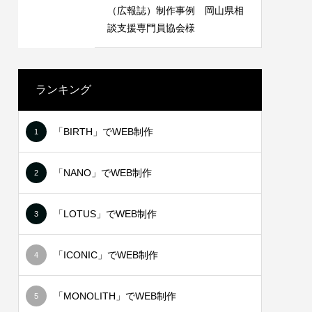
 長崎県
LINEリッチメニュー制作事例 みちよ
（広報誌）制作事例 岡山県相
塾
談支援専門員協会様
2021.06.18
ランキング
「BIRTH」でWEB制作
1
「NANO」でWEB制作
2
「LOTUS」でWEB制作
3
NT様
ステッカー制作事例 BIVIO 様
「ICONIC」でWEB制作
4
2021.10.03
「MONOLITH」でWEB制作
5