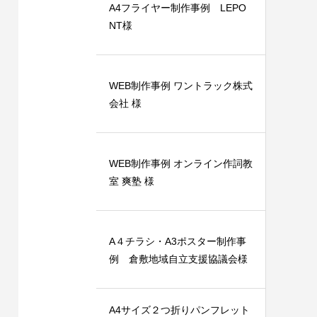
A4フライヤー制作事例 LEPO
NT様
WEB制作事例 ワントラック株式
会社 様
ット（広
A4フライヤー制作事例 LEPONT様
支援専
2024.12.24
WEB制作事例 オンライン作詞教
室 爽塾 様
A４チラシ・A3ポスター制作事
例 倉敷地域自立支援協議会様
A4サイズ２つ折りパンフレット