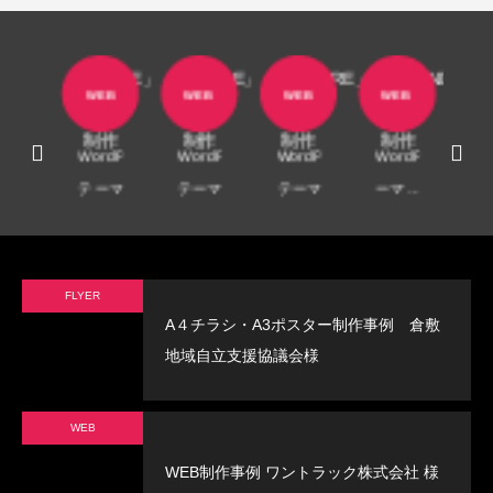
角２封筒制作事例 山本会計事務所
名
・
様
「CURE」
「ISSUE」
「AMORE」
「AGENDA」
「
ョ
RD
WEB
WEB
WEB
WEB
W
で
で
で
で
2021.04.07
プ
WEB
WEB
WEB
WEB
W
ー
制作
制作
制作
制作
制
リ
WordPress
WordPress
WordPress
WordPressテ
Wo
作
ナ
テーマ
テーマ
テーマ
ーマ
テ
名
「CURE」
「ISSUE」
「AMORE」
「AGENDA」
「
・
でWEB制
でWEB制
でWEB制作
でWEB制作
で
ョ
作オールイ
作オールイ
オールイン
オールインワ
オ
FLYER
プ
ンワンプラ
ンワンプラ
ワンプラン
ンプラン
ワ
A４チラシ・A3ポスター制作事例 倉敷
ー
ン
ン
地域自立支援協議会様
制
WEB
WEB制作事例 ワントラック株式会社 様