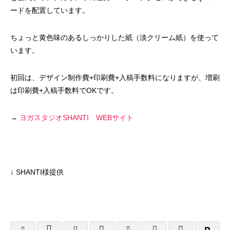
ードを配置しています。
ちょっと黄色味のあるしっかりした紙（淡クリーム紙）を使って
います。
A4フライヤー制作事例 LEPONT様
A４チラシ・A3
初回は、デザイン制作費+印刷費+入稿手数料になりますが、増刷
は印刷費+入稿手数料でOKです。
倉敷地域自立支援
2025.10.26
2025.10.24
→
ヨガスタジオSHANTI WEBサイト
↓ SHANTI様提供