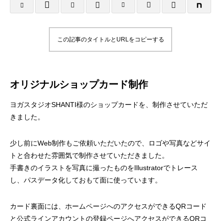
様
塾 様
2025.10.25
2025.10.24
この記事のタイトルとURLをコピーする
オリジナルショップカード制作
ヨガスタジオSHANTI様のショップカードを、制作させていただ
きました。
名刺制作事例 みちよ塾
名刺制作事例 PIN
少し前にWeb制作もご依頼いただいたので、ロゴや写真などサイ
トと合わせた雰囲気で制作させていただきました。
手書きのイラストを写真に撮ったものをIllustratorでトレース
2024.10.26
2024.10.26
し、パスデータ化しておもて面に使っています。
カード裏面には、ホームページへのアクセスができるQRコード
と公式ラインアカウントの登録ページへアクセスができるQRコ