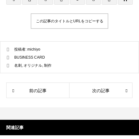
LINEリッチメニュー制作事例 そば さ
LINEリッチメニ
やか様
ラック株式会社様
2024.01.24
2023.12.21
この記事のタイトルとURLをコピーする
投稿者:
michiyo
BUSINESS CARD
名刺
,
オリジナル
,
制作
前の記事
次の記事
ステッカー制作事例 LEPONT様
ステッカー制作事
その３
その２
2021.10.31
2021.10.31
関連記事