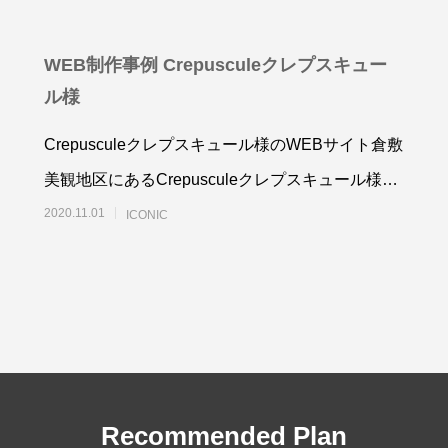
WEB制作事例 Crepusculeクレプスキュー
ル様
Crepusculeクレプスキュール様のWEBサイト倉敷
ラシ・A3ポスター制作事例
A4サイズ２つ折りパンフレ
域自立支援協議会様
報誌）制作事例 岡山県相談
美観地区にあるCrepusculeクレプスキュール様の
4
2025.08.24
門員協会様
WEBサイトを、WordP
2020.11.01
ICONIC
Recommended Plan