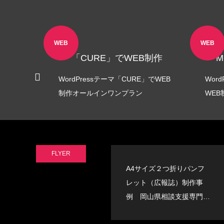
LINEリッチメニュー制作事例 そば さ
LINE
やか様
ラック
2024.01.24
2023.12.2
WEB
WEB
B制作
「CURE」でWEB制作
「M
H」でWEB
WordPressテーマ「CURE」でWEB
Wor
制作オールインワンプラン
WE
FLYER
ステッカー制作事例 LEPONT様
ステッ
A4サイズ２つ折りパンフ
その３
その２
レット（広報誌）制作事
2021.10.31
2021.10.3
例 岡山県相談支援専門員
協会様