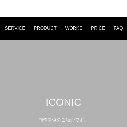
SERVICE
PRODUCT
WORKS
PRICE
FAQ
FLYER
LINE MENU
STICKER
ICONIC
制作事例のご紹介です。
作事例 オンライン作詞教室 爽
WEB制作事例 株式会社Legio
たWEB制作
オリジナルデザイ