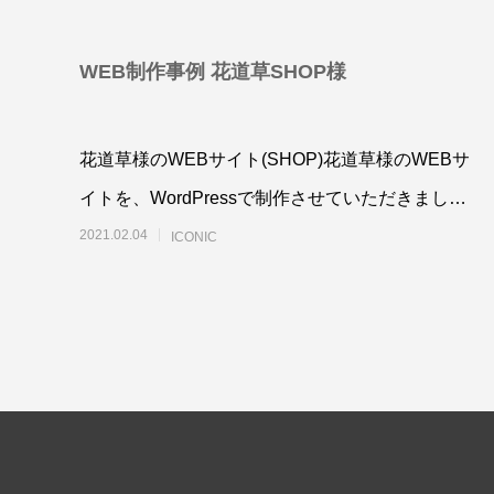
WEB制作事例 花道草SHOP様
花道草様のWEBサイト(SHOP)花道草様のWEBサ
A4フライヤー制作事例 LEPONT様
A４チ
倉敷地
イトを、WordPressで制作させていただきまし
2025.10.26
2025.10.2
た。花の定期便などを扱う花
2021.02.04
ICONIC