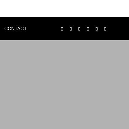
CONTACT
LOGO
ENVELOPE
印刷物制作
n様
WEB制作事例 黒住歯科様
ンで、名刺・チラシ・パンレット等、各種印刷物