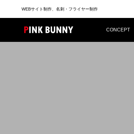
WEBサイト制作、名刺・フライヤー制作
CONCEPT
WEB
BUSINESS CARD
WEB制作
WEB制作事例 ワントラック株式会社
WEB制
洗練されたWordPressテーマを使っ