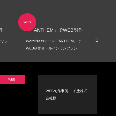
 長崎県
LINEリッチメニュー制作事例 みちよ
塾
2021.06.18
WEB
WEB
作
「ANTHEM」でWEB制作
「C
オリジ
WordPressテーマ「ANTHEM」で
WordP
WEB制作オールインワンプラン
制作オ
WEB
NT様
ステッカー制作事例 BIVIO 様
WEB制作事例 エイ塗株式
2021.10.03
会社様