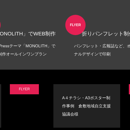
リッチメニュー制作事例 ワント
LINEリッチメニュー制作事例
株式会社様
相談支援専門員協会様
1
2022.11.03
FLYER
ONOLITH」でWEB制作
折りパンフレット制
dPressテーマ「MONOLITH」で
パンフレット・広報誌など、
B制作オールインワンプラン
ナルデザインで印刷
FLYER
カー制作事例 LEPONT様
ステッカー制作事例 LEPO
A４チラシ・A3ポスター制
作事例 倉敷地域自立支援
1
2021.10.31
協議会様