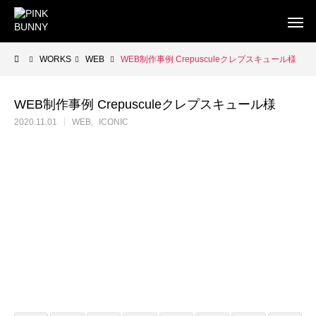
WORKS
WEB
WEB制作事例 Crepusculeクレプスキュール様
WEB制作事例 Crepusculeクレプスキュール様
2020.11.01
WEB
ICONIC
WEB
BUSINESS CARD
FLYE
WEB制作
WEB制作事例 ワントラック株式会社
WEB制作事例 オ
洗練されたWordPressテーマを使ったWEB制作