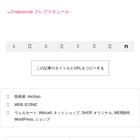
LINEリッチメニュー制作事例 そば さ
LINEリッチメニ
→
Crepuscule クレプスキュール
やか様
ラック株式会社様
2024.01.24
2023.12.21
この記事のタイトルとURLをコピーする
投稿者:
michiyo
ステッカー制作事例 LEPONT様
ステッカー制作事
WEB
,
ICONIC
その３
その２
ウェルカート
,
Welcart
,
ネットショップ
,
SHOP
,
オリジナル
,
WEB制作
,
2021.10.31
2021.10.31
WordPress
,
ショップ