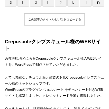
様
塾 様
2025.10.25
2025.10.24
この記事のタイトルとURLをコピーする
Crepusculeクレプスキュール様のWEBサイ
ト
倉敷美観地区にあるCrepusculeクレプスキュール様のWEBサイ
トを、WordPressで制作させていただきました。
名刺制作事例 みちよ塾
名刺制作事例 PIN
とても素敵なナチュラル服と雑貨のお店Crepusculeクレプスキュ
ール様のネットショップです。
2024.10.26
2024.10.26
WordPressのプラグイン ウェルカート を使ったカート付きWEB
サイトを構築しました。クレジットカード決済も搭載しました。
ウェルカート は、維持費がかからないこと、独自ドメインでの