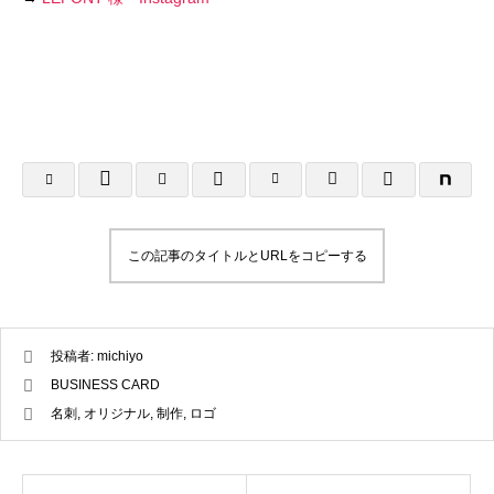
A4フライヤー制作事例 LEPONT様
A４チラシ・A3
倉敷地域自立支援
2025.10.26
2025.10.24
この記事のタイトルとURLをコピーする
投稿者:
michiyo
BUSINESS CARD
名刺
,
オリジナル
,
制作
,
ロゴ