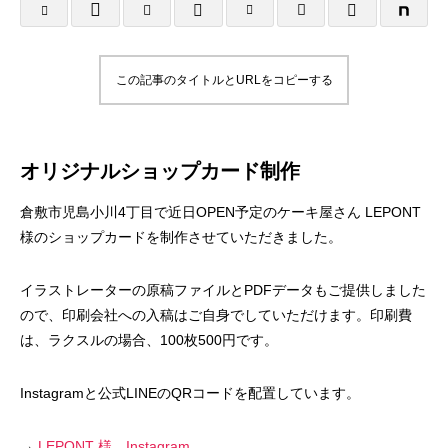
様
塾 様
2025.10.25
2025.10.24
この記事のタイトルとURLをコピーする
オリジナルショップカード制作
倉敷市児島小川4丁目で近日OPEN予定のケーキ屋さん LEPONT
様のショップカードを制作させていただきました。
名刺制作事例 みちよ塾
名刺制作事例 PIN
イラストレーターの原稿ファイルとPDFデータもご提供しました
ので、印刷会社への入稿はご自身でしていただけます。印刷費
は、ラクスルの場合、100枚500円です。
2024.10.26
2024.10.26
Instagramと公式LINEのQRコードを配置しています。
→
LEPONT 様 Instagram