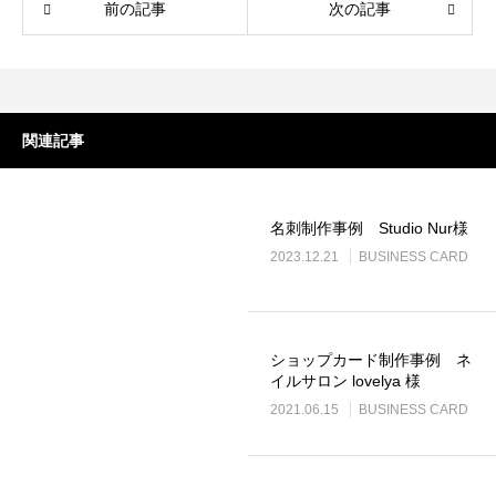
LINEリッチメニュー制作事例 そば さ
LINEリッチメニ
前の記事
次の記事
やか様
ラック株式会社様
2024.01.24
2023.12.21
関連記事
名刺制作事例 Studio Nur様
2023.12.21
BUSINESS CARD
ステッカー制作事例 LEPONT様
ステッカー制作事
ショップカード制作事例 ネ
イルサロン lovelya 様
その３
その２
2021.06.15
BUSINESS CARD
2021.10.31
2021.10.31