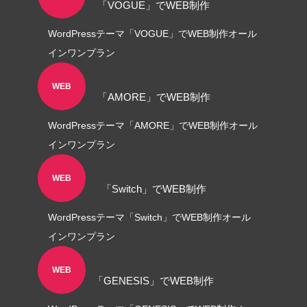
「VOGUE」でWEB制作
角２封筒制作事例 山本会計事務所
WordPressテーマ「VOGUE」でWEB制作オール
様
インワンプラン
2021.04.07
WEB
「AMORE」でWEB制作
WordPressテーマ「AMORE」でWEB制作オール
インワンプラン
WEB
「Switch」でWEB制作
WordPressテーマ「Switch」でWEB制作オール
インワンプラン
WEB
「GENESIS」でWEB制作