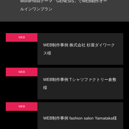
WordPressテーマ「GENESIS」でWEB制作オー
ルインワンプラン
WEB
WEB制作事例 株式会社 杉屋ダイワーク
ス様
WEB
WEB制作事例 Tシャツファクトリー倉敷
様
WEB
WEB制作事例 fashion salon Yamataka様