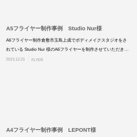
様
塾 様
2025.10.25
2025.10.24
A5フライヤー制作事例 Studio Nur様
A6フライヤー制作倉敷市玉島上成でボディメイクスタジオをさ
れている Studio Nur 様のA6フライヤーを制作させていただきま
した。
2023.12.21
FLYER
名刺制作事例 みちよ塾
名刺制作事例 PIN
2024.10.26
2024.10.26
A4フライヤー制作事例 LEPONT様