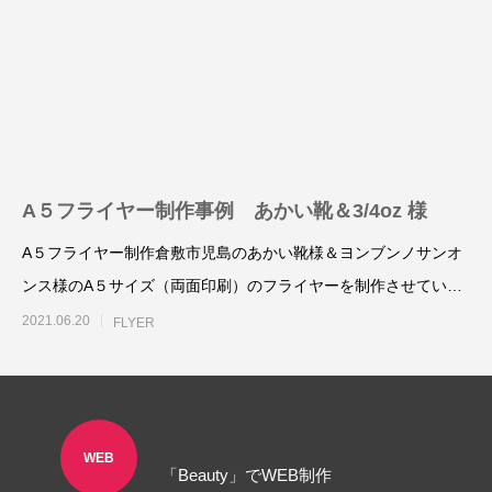
LINEリッチメニュー制作事例 そば さ
LINEリッチメニ
やか様
ラック株式会社様
2024.01.24
2023.12.21
A５フライヤー制作事例 あかい靴＆3/4oz 様
A５フライヤー制作倉敷市児島のあかい靴様＆ヨンブンノサンオ
ンス様のA５サイズ（両面印刷）のフライヤーを制作させていた
だきました。
2021.06.20
FLYER
ステッカー制作事例 LEPONT様
ステッカー制作事
その３
その２
2021.10.31
2021.10.31
WEB
「Beauty」でWEB制作