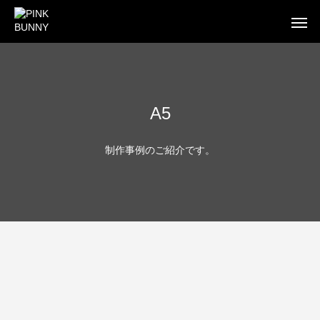
A5
WEB
BUSINESS CARD
FLYE
制作事例のご紹介です。
WEB制作
WEB制作事例 ワントラック株式会社
WEB制作事例 オ
洗練されたWordPressテーマを使ったWEB制作