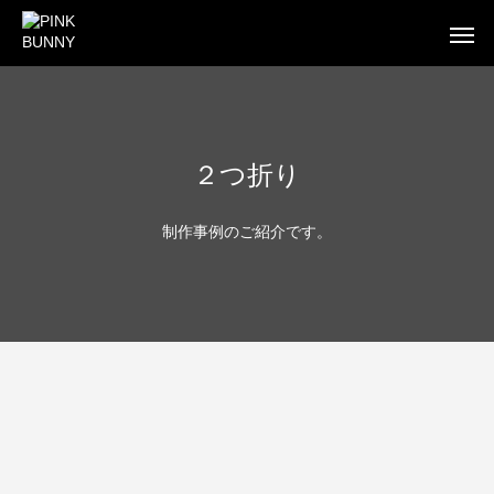
２つ折り
WEB
BUSINESS CARD
FLYE
制作事例のご紹介です。
WEB制作
WEB制作事例 ワントラック株式会社
WEB制作事例 オ
洗練されたWordPressテーマを使ったWEB制作