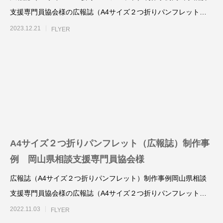
LINEリッチメニュー制作事例 そば さ
LINEリッチメニ
支援専門員協会様の広報誌（A4サイズ２つ折りパンフレット）
やか様
ラック株式会社様
を、制作させていただ
2023.12.21
FLYER
2024.01.24
2023.12.21
A4サイズ２つ折りパンフレット（広報誌）制作事
ステッカー制作事例 LEPONT様
ステッカー制作事
例 岡山県相談支援専門員協会様
その３
その２
広報誌（A4サイズ２つ折りパンフレット）制作事例岡山県相談
2021.10.31
2021.10.31
支援専門員協会様の広報誌（A4サイズ２つ折りパンフレット）
を、制作させていただ
2022.11.03
FLYER