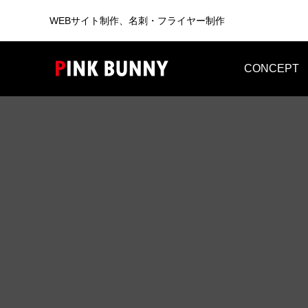
WEBサイト制作、名刺・フライヤー制作
CONCEPT
WEB
BUSINESS CARD
WEB制作
WEB制作事例 ワントラック株式会社
WEB制
洗練されたWordPressテーマを使っ