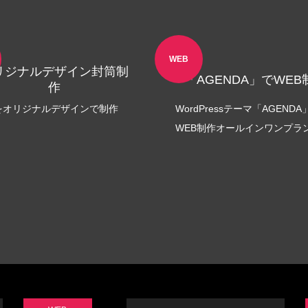
リッチメニュー制作事例 ワント
LINEリッチメニュー制作事例
株式会社様
相談支援専門員協会様
1
2022.11.03
WEB
リジナルデザイン封筒制
「AGENDA」でWEB
作
をオリジナルデザインで制作
WordPressテーマ「AGENDA
WEB制作オールインワンプラ
カー制作事例 LEPONT様
ステッカー制作事例 LEPO
1
2021.10.31