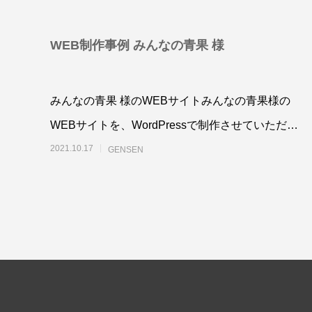
WEB制作事例 みんなの青果 様
みんなの青果 様のWEBサイトみんなの青果様の
A4フライヤー制作事例 LEPONT様
A４チ
倉敷地
WEBサイトを、WordPressで制作させていただき
2025.10.26
2025.10.2
ました。情報ポータルサイトに
2021.10.17
GENSEN