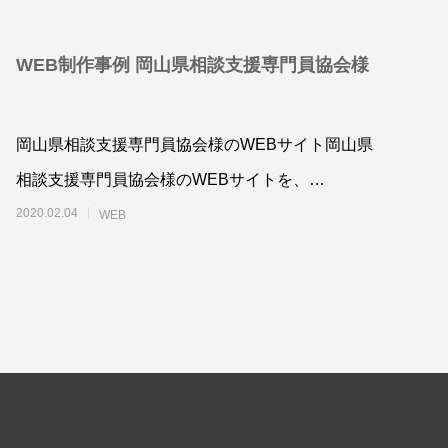
WEB制作事例 岡山県相談支援専門員協会様
岡山県相談支援専門員協会様のWEBサイト岡山県
ット（広
A4フライヤー制作事例 LEPONT様
支援専
相談支援専門員協会様のWEBサイトを、
2024.12.24
WordPressで制作させていただきました。
2020.02.04
WEB