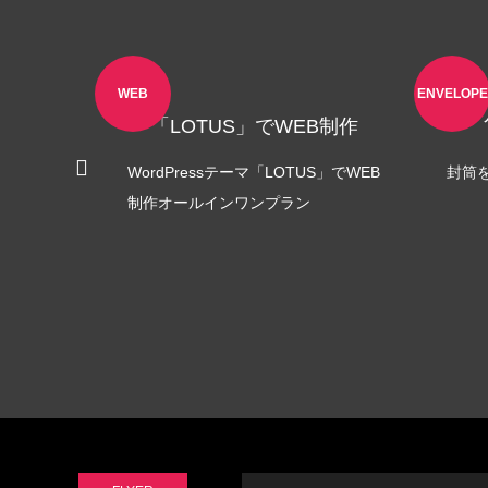
LINEリッチメニュー制作事例 そば さ
LINE
やか様
ラック
2024.01.24
2023.12.2
WEB
ENVELOPE
オ
「LOTUS」でWEB制作
WordPressテーマ「LOTUS」でWEB
封筒
制作オールインワンプラン
EB制作
LITH」で
ステッカー制作事例 LEPONT様
ステッ
ラン
その３
その２
2021.10.31
2021.10.3