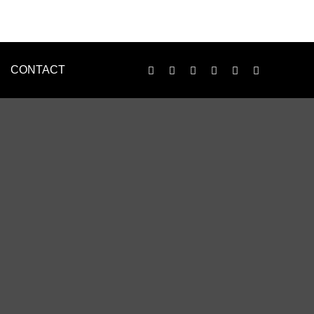
CONTACT
LOGO
ENVELOPE
印刷物制作
n様
WEB制作事例 黒住歯科様
ンで、名刺・チラシ・パンレット等、各種印刷物