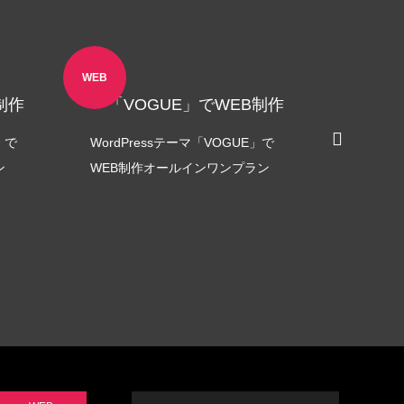
 長崎県
LINEリッチメニュー制作事例 みちよ
塾
2021.06.18
WEB
STICKER
オリ
制作
「VOGUE」でWEB制作
」で
WordPressテーマ「VOGUE」で
ステッ
ン
WEB制作オールインワンプラン
制作
NT様
ステッカー制作事例 BIVIO 様
2021.10.03