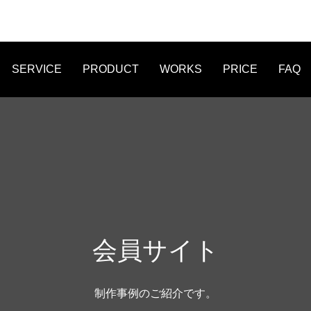
SERVICE
PRODUCT
WORKS
PRICE
FAQ
FLYER
LINE MENU
STICKER
会員サイト
制作事例のご紹介です。
作事例 オンライン作詞教室 爽
WEB制作事例 株式会社Legio
たWEB制作
オリジナルデザイ