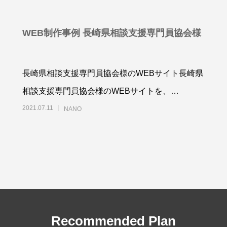
WEB制作事例 長崎県相談支援専門員協会様
長崎県相談支援専門員協会様のWEBサイト長崎県
ラシ・A3ポスター制作事例
A4サイズ２つ折りパンフレ
域自立支援協議会様
報誌）制作事例 岡山県相談
相談支援専門員協会様のWEBサイトを、
4
2025.08.24
門員協会様
WordPressで制作させていただきました。
2021.07.11
NANO
Recommended Plan